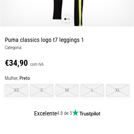
8 minutos lendo
Corrida
de
vaivém
e
Puma classics logo t7 leggings 1
teste
Categoria:
beep:
O
€34,90
que
com IVA
são
Mulher,
Preto
e
como
XS
S
M
L
XL
são
realizados?
Na
Excelente
4.8 de 5
prática,
o
shuttle