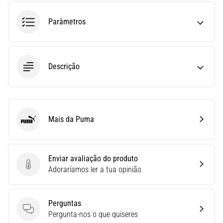
run
avalia
Parâmetros
a
velocidade,
a
agilidade
Descrição
e
as
mudanças
de
direção.
Mais da Puma
Puma
Como
é
realizado
corretamente,
Enviar avaliação do produto
…
Enviar avaliação do produto
Adoraríamos ler a tua opinião
6. 8. 2026
Perguntas
•
Perguntas
Pergunta-nos o que quiseres
8 minutos lendo