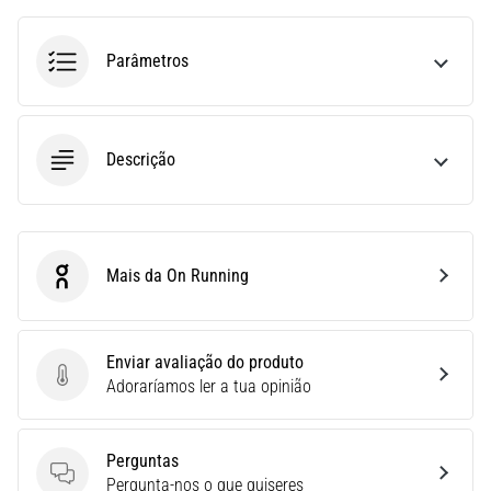
run
avalia
a
Parâmetros
velocidade,
a
agilidade
e
Descrição
as
mudanças
de
direção.
Como
Mais da On Running
On Running
é
realizado
corretamente,
Enviar avaliação do produto
…
Enviar avaliação do produto
Adoraríamos ler a tua opinião
6. 8. 2026
•
Perguntas
8 minutos lendo
Perguntas
Pergunta-nos o que quiseres