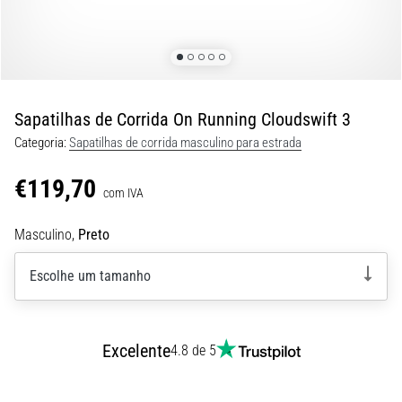
8 minutos lendo
Corrida
de
vaivém
e
Sapatilhas de Corrida On Running Cloudswift 3
teste
Categoria:
Sapatilhas de corrida masculino para estrada
beep:
O
€119,70
que
com IVA
são
Masculino,
Preto
e
como
Escolhe um tamanho
são
realizados?
Na
Excelente
prática,
4.8 de 5
o
shuttle