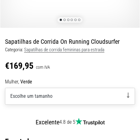
8 minutos lendo
Corrida
de
vaivém
e
Sapatilhas de Corrida On Running Cloudsurfer
teste
Categoria:
Sapatilhas de corrida femininas para estrada
beep:
O
€169,95
que
com IVA
são
Mulher,
Verde
e
como
Escolhe um tamanho
são
realizados?
Na
Excelente
prática,
4.8 de 5
o
shuttle