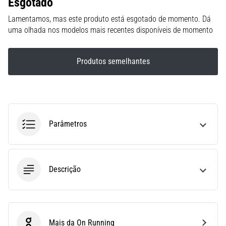
Esgotado
run
avalia
Lamentamos, mas este produto está esgotado de momento. Dá
a
uma olhada nos modelos mais recentes disponíveis de momento
velocidade,
a
agilidade
Produtos semelhantes
e
as
mudanças
de
direção.
Parâmetros
Como
é
realizado
corretamente,
Descrição
…
6. 8. 2026
•
8 minutos lendo
Mais da On Running