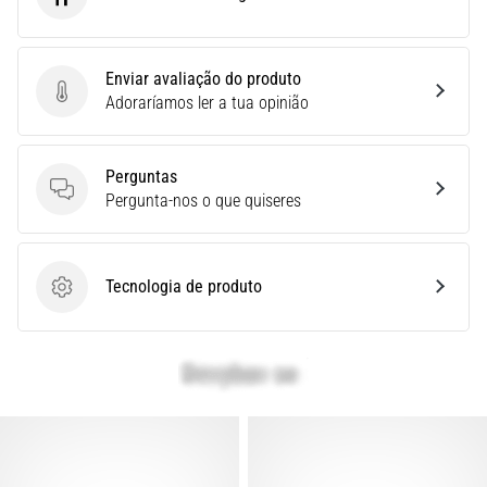
On Running
Joelho
de
Corredor:
Enviar avaliação do produto
Enviar avaliação do produto
Causas,
Adoraríamos ler a tua opinião
Tratamento
e
Perguntas
Prevenção
Perguntas
Pergunta-nos o que quiseres
O
joelho
de
Tecnologia de produto
corredor,
Tecnologia de produto
também
conhecido
como
síndrome
do
trato
iliotibial
(STIT),