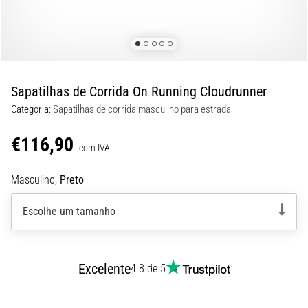
8 minutos lendo
Corrida
de
vaivém
e
Sapatilhas de Corrida On Running Cloudrunner
teste
Categoria:
Sapatilhas de corrida masculino para estrada
beep:
O
€116,90
que
com IVA
são
Masculino,
Preto
e
como
Escolhe um tamanho
são
realizados?
Na
Excelente
prática,
4.8 de 5
o
shuttle