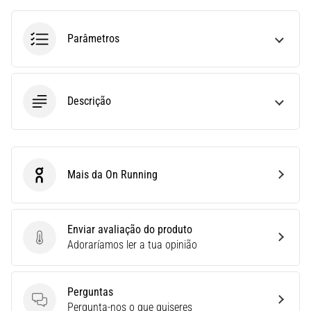
run
avalia
a
Parâmetros
velocidade,
a
agilidade
e
Descrição
as
mudanças
de
direção.
Como
Mais da On Running
On Running
é
realizado
corretamente,
Enviar avaliação do produto
…
Enviar avaliação do produto
Adoraríamos ler a tua opinião
6. 8. 2026
•
Perguntas
8 minutos lendo
Perguntas
Pergunta-nos o que quiseres