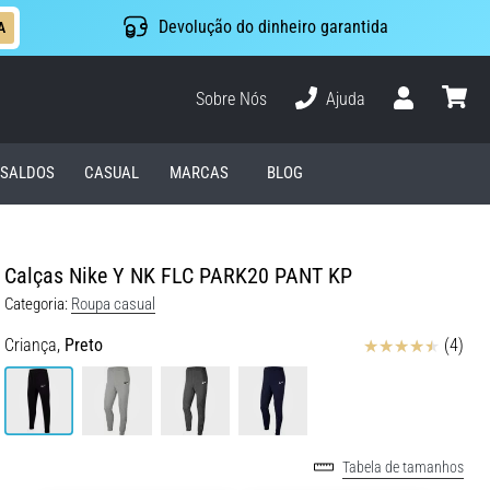
Devolução do dinheiro garantida
A
Sobre Nós
Ajuda
Usuário
cesto
SALDOS
CASUAL
MARCAS
BLOG
Calças Nike Y NK FLC PARK20 PANT KP
Categoria:
Roupa casual
Avaliação
Criança,
Preto
(4)
Tabela de tamanhos