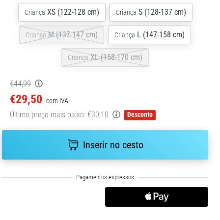
XS (122-128 cm)
S (128-137 cm)
Criança
Criança
M (137-147 cm)
L (147-158 cm)
Criança
Criança
XL (158-170 cm)
Criança
€44,99
€29,50
com IVA
Último preço mais baixo:
€30,10
Desconto
Inserir no cesto