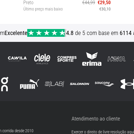
Preto
€44,99
€29,50
Último preço mais baixo
€30,10
XS (122-128 cm) S (128-137 cm) L (147-158 cm)
em
Excelente
4.8
de 5 com base em
6114 
Atendimento ao cliente
m corrida desde 2010
Exercer o direito de livre resolução aqu