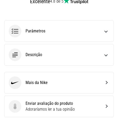
Excelente
4.8 de 5
run
avalia
a
velocidade,
a
Parâmetros
agilidade
e
as
mudanças
de
Descrição
direção.
Como
é
realizado
Mais da Nike
corretamente,
Nike
…
Enviar avaliação do produto
6. 8. 2026
Enviar avaliação do produto
Adoraríamos ler a tua opinião
•
8 minutos lendo