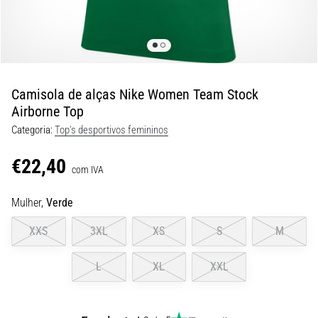
8 minutos lendo
Corrida
de
vaivém
e
Camisola de alças Nike Women Team Stock
teste
Airborne Top
beep:
Categoria:
Top's desportivos femininos
O
que
€22,40
são
com IVA
e
Mulher,
Verde
como
são
XXS
3XL
XS
S
M
realizados?
Na
L
XL
XXL
prática,
o
shuttle