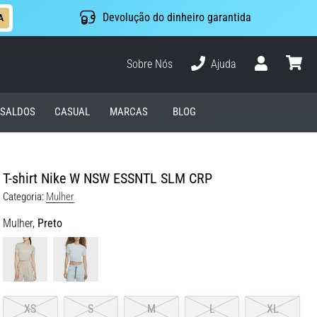
Devolução do dinheiro garantida
A
Sobre Nós
Ajuda
Usuário
cesto
SALDOS
CASUAL
MARCAS
BLOG
T-shirt Nike W NSW ESSNTL SLM CRP
Categoria:
Mulher
Mulher,
Preto
XS
S
M
L
XL