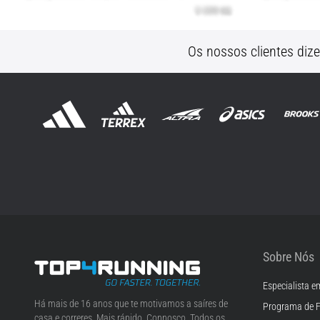
Os nossos clientes diz
Sobre Nós
Especialista e
Top4Running.pt
Há mais de 16 anos que te motivamos a saíres de
Programa de F
casa e correres. Mais rápido. Connosco. Todos os