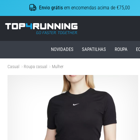
Envio grátis
em encomendas acima de €75,00
Top4Running.pt
NOVIDADES
SAPATILHAS
ROUPA
E
Casual
Roupa casual
Mulher