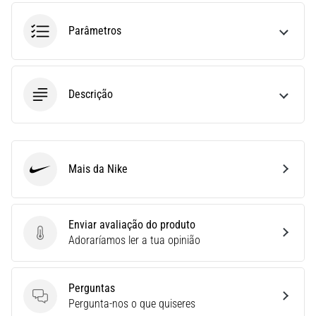
run
avalia
Parâmetros
a
velocidade,
a
agilidade
Descrição
e
as
mudanças
de
direção.
Mais da Nike
Nike
Como
é
realizado
corretamente,
Enviar avaliação do produto
…
Enviar avaliação do produto
Adoraríamos ler a tua opinião
6. 8. 2026
Perguntas
•
Perguntas
Pergunta-nos o que quiseres
8 minutos lendo