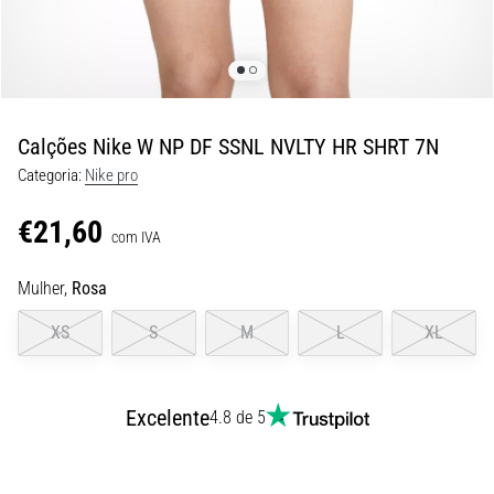
8 minutos lendo
Corrida
de
vaivém
e
Calções Nike W NP DF SSNL NVLTY HR SHRT 7N
teste
Categoria:
Nike pro
beep:
O
€21,60
que
com IVA
são
Mulher,
Rosa
e
como
XS
S
M
L
XL
são
realizados?
Na
Excelente
4.8 de 5
prática,
o
shuttle