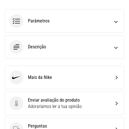
estão
entre
as
Parâmetros
ferramentas
de
treino
mais
Descrição
populares
e
utilizadas.
Que
benefícios
Mais da Nike
eles
Nike
trarão
para…
Enviar avaliação do produto
Enviar avaliação do produto
Adoraríamos ler a tua opinião
7. 8. 2026
•
9 minutos lendo
Perguntas