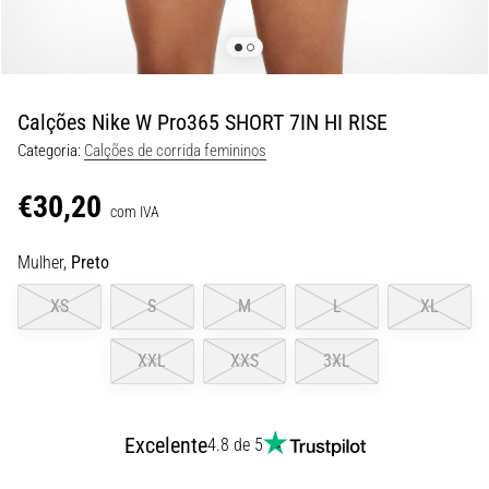
•
6 minutos lendo
Como
Escolher
Calções Nike W Pro365 SHORT 7IN HI RISE
Bastões
Categoria:
Calções de corrida femininos
de
Corrida
€30,20
e
com IVA
Quais
Mulher,
Preto
Benefícios
Eles
XS
S
M
L
XL
Vão
Te
XXL
XXS
3XL
Trazer?
Os
bastões
Excelente
4.8 de 5
de
corrida