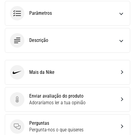
run
avalia
Parâmetros
a
velocidade,
a
agilidade
Descrição
e
as
mudanças
de
direção.
Mais da Nike
Nike
Como
é
realizado
corretamente,
Enviar avaliação do produto
…
Enviar avaliação do produto
Adoraríamos ler a tua opinião
6. 8. 2026
Perguntas
•
Perguntas
Pergunta-nos o que quiseres
8 minutos lendo