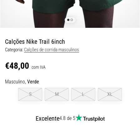
8 minutos lendo
Corrida
de
vaivém
e
Calções Nike Trail 6inch
teste
Categoria:
Calções de corrida masculinos
beep:
O
€48,00
que
com IVA
são
Masculino,
Verde
e
como
S
M
L
XL
são
realizados?
Na
Excelente
4.8 de 5
prática,
o
shuttle