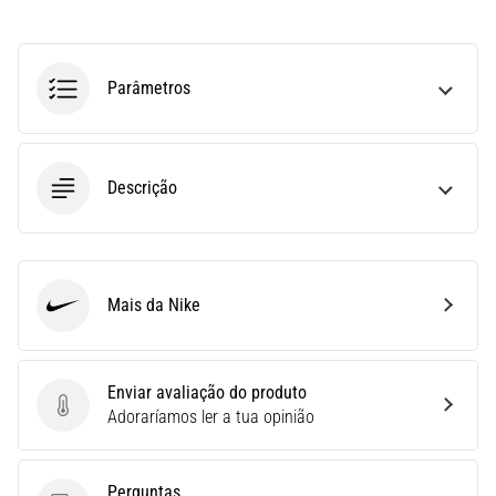
run
avalia
a
velocidade,
Parâmetros
a
agilidade
e
as
Descrição
mudanças
de
direção.
Como
é
Mais da Nike
Nike
realizado
corretamente,
…
Enviar avaliação do produto
Enviar avaliação do produto
Adoraríamos ler a tua opinião
6. 8. 2026
•
8 minutos lendo
Perguntas