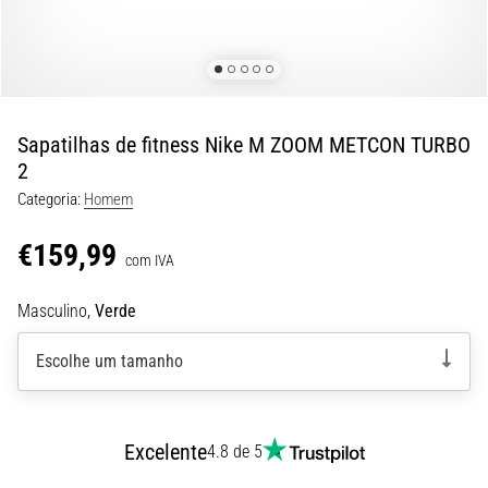
8 minutos lendo
Corrida
de
vaivém
e
Sapatilhas de fitness Nike M ZOOM METCON TURBO
teste
2
beep:
Categoria:
Homem
O
que
€159,99
são
com IVA
e
Masculino,
Verde
como
são
Escolhe um tamanho
realizados?
Na
prática,
o
Excelente
4.8 de 5
shuttle