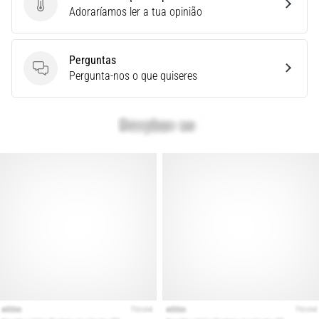
Enviar avaliação do produto
Adoraríamos ler a tua opinião
e
Tratamento
Está
Perguntas
sentindo
Perguntas
Pergunta-nos o que quiseres
uma
dor
aguda
no
calcanhar
durante
ou
após
a
corrida?
Uma
das
causas
mais
comuns