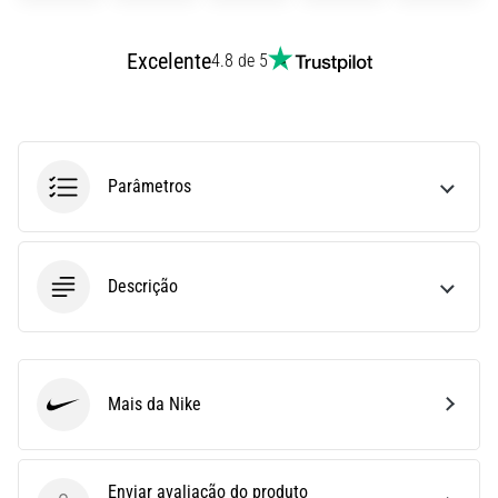
uma
vez
Excelente
4.8 de 5
na
vida,
seja
você
amador
Parâmetros
ou
profissional.
Quais
são…
Descrição
5. 8. 2026
•
7 minutos lendo
Mais da Nike
Nike
Fascite
Plantar:
Sintomas,
Enviar avaliação do produto
Causas