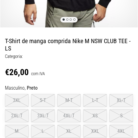
de
dor
no
joelho
durante
e
T-Shirt de manga comprida Nike M NSW CLUB TEE -
após
LS
a
Categoria:
corrida
€26,00
A
com IVA
dor
no
Masculino,
Preto
joelho
vai
3XL
S-T
M-T
L-T
XL-T
afetar
todos
2XL-T
3XL-T
4XL-T
XS
S
os
corredores
M
L
XL
XXL
4XL
pelo
menos