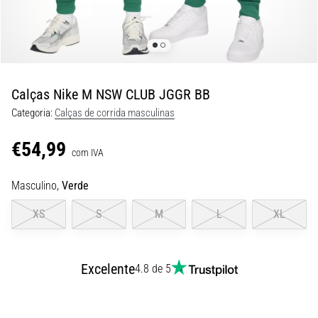
8 minutos lendo
Corrida
de
vaivém
e
Calças Nike M NSW CLUB JGGR BB
teste
Categoria:
Calças de corrida masculinas
beep:
O
€54,99
que
com IVA
são
Masculino,
Verde
e
como
XS
S
M
L
XL
são
realizados?
Na
Excelente
4.8 de 5
prática,
o
shuttle