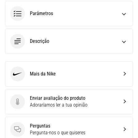
run
avalia
Parâmetros
a
velocidade,
a
agilidade
Descrição
e
as
mudanças
de
direção.
Mais da Nike
Nike
Como
é
realizado
corretamente,
Enviar avaliação do produto
…
Enviar avaliação do produto
Adoraríamos ler a tua opinião
6. 8. 2026
Perguntas
•
Perguntas
Pergunta-nos o que quiseres
8 minutos lendo