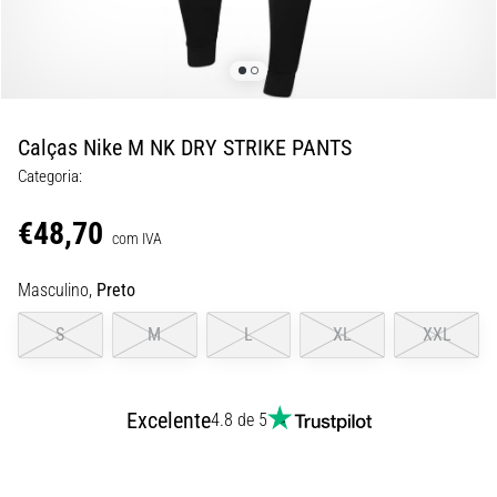
8 minutos lendo
Corrida
de
vaivém
e
Calças Nike M NK DRY STRIKE PANTS
teste
Categoria:
beep:
O
€48,70
que
com IVA
são
Masculino,
Preto
e
como
S
M
L
XL
XXL
são
realizados?
Na
Excelente
4.8 de 5
prática,
o
shuttle