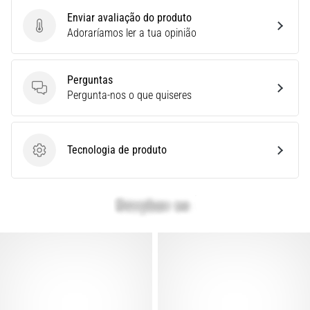
é
Enviar avaliação do produto
a
Enviar avaliação do produto
Adoraríamos ler a tua opinião
fascite
plantar.
…
Perguntas
Perguntas
Pergunta-nos o que quiseres
Mostrar
todos
os
Tecnologia de produto
Tecnologia de produto
artigos