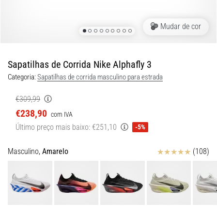
de
dor
no
Mudar de cor
joelho
durante
e
Sapatilhas de Corrida Nike Alphafly 3
após
Categoria:
Sapatilhas de corrida masculino para estrada
a
corrida
€309,99
A
€238,90
com IVA
dor
Último preço mais baixo:
€251,10
-5%
no
joelho
Avaliação
Masculino,
Amarelo
(108)
vai
afetar
todos
os
corredores
pelo
menos