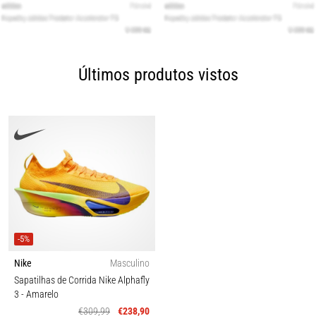
Últimos produtos vistos
-5%
Nike
Masculino
Sapatilhas de Corrida Nike Alphafly
3
- Amarelo
€309,99
€238,90