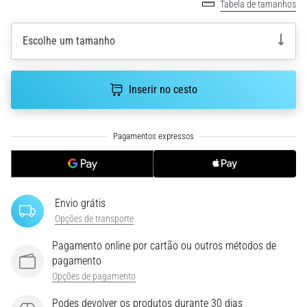
Tabela de tamanhos
uma
vez
Escolhe um tamanho
na
vida,
seja
Inserir no cesto
você
amador
ou
profissional.
Quais
são…
Envio grátis
5. 8. 2026
Opções de transporte
•
7 minutos lendo
Pagamento online por cartão ou outros métodos de
Fascite
pagamento
Plantar:
Opções de pagamento
Sintomas,
Podes devolver os produtos durante 30 dias
Causas