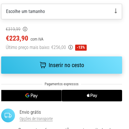
Escolhe um tamanho
€319,99
€223,90
com IVA
Último preço mais baixo:
€256,00
-13%
Inserir no cesto
Envio grátis
Opções de transporte