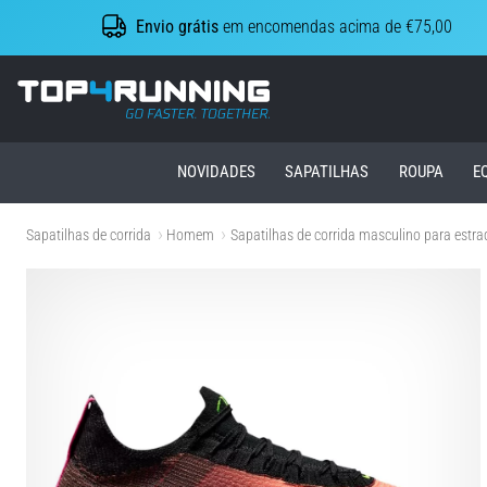
Envio grátis
em encomendas acima de €75,00
Top4Running.pt
NOVIDADES
SAPATILHAS
ROUPA
E
Sapatilhas de corrida
Homem
Sapatilhas de corrida masculino para estra