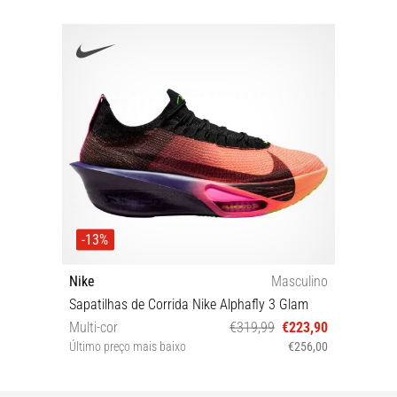
-13%
Nike
Masculino
Sapatilhas de Corrida Nike Alphafly 3 Glam
Multi-cor
€319,99
€223,90
Último preço mais baixo
€256,00
40½ 42 42½ 43 44 44½ 45 45½ 46 47