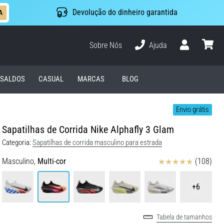
Devolução do dinheiro garantida
A
Sobre Nós
Ajuda
Usuário
cesto
SALDOS
CASUAL
MARCAS
BLOG
Envio grátis
Sapatilhas de Corrida Nike Alphafly 3 Glam
Categoria:
Sapatilhas de corrida masculino para estrada
Avaliação
Masculino,
Multi-cor
(108)
+6
Tabela de tamanhos