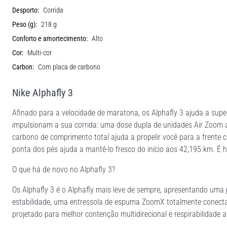
Desporto:
Corrida
Peso (g):
218 g
Conforto e amortecimento:
Alto
Cor:
Multi-cor
Carbon:
Com placa de carbono
Nike Alphafly 3
Afinado para a velocidade de maratona, os Alphafly 3 ajuda a supe
impulsionam a sua corrida: uma dose dupla de unidades Air Zoom a
carbono de comprimento total ajuda a propelir você para a frente
ponta dos pés ajuda a mantê-lo fresco do início aos 42,195 km. É h
O que há de novo no Alphafly 3?
Os Alphafly 3 é o Alphafly mais leve de sempre, apresentando uma 
estabilidade, uma entressola de espuma ZoomX totalmente conect
projetado para melhor contenção multidirecional e respirabilidade 