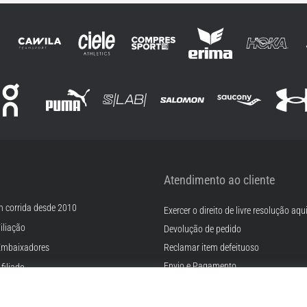
Atendimento ao cliente
m corrida desde 2010
Exercer o direito de livre resolução aqu
iliação
Devolução de pedido
Embaixadores
Reclamar item defeituoso
Envio e Pagamento
filiado
Encontre o tamanho certo
rreiras
Contato