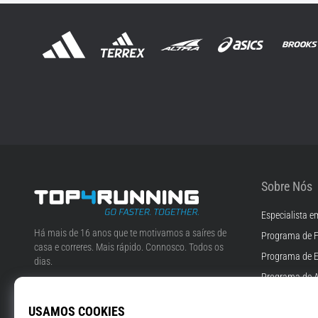
Sobre Nós
Especialista e
Top4Running.pt
Há mais de 16 anos que te motivamos a saíres de
Programa de F
casa e correres. Mais rápido. Connosco. Todos os
Programa de 
dias.
Programa de A
Instagram
YouTube
Empregos & Ca