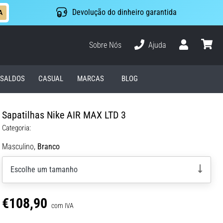
Devolução do dinheiro garantida
A
Sobre Nós
Ajuda
Usuário
cesto
SALDOS
CASUAL
MARCAS
BLOG
Sapatilhas Nike AIR MAX LTD 3
Categoria:
Masculino,
Branco
Escolhe um tamanho
€108,90
com IVA