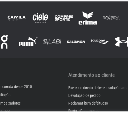
Atendimento ao cliente
m corrida desde 2010
Exercer o direito de livre resolução aqu
iliação
Devolução de pedido
Embaixadores
Reclamar item defeituoso
Envio e Pagamento
filiado
Encontre o tamanho certo
rreiras
Contato