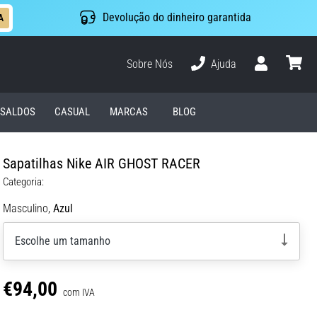
Devolução do dinheiro garantida
A
Sobre Nós
Ajuda
Usuário
cesto
SALDOS
CASUAL
MARCAS
BLOG
Sapatilhas Nike AIR GHOST RACER
Categoria:
Masculino,
Azul
Escolhe um tamanho
€94,00
com IVA