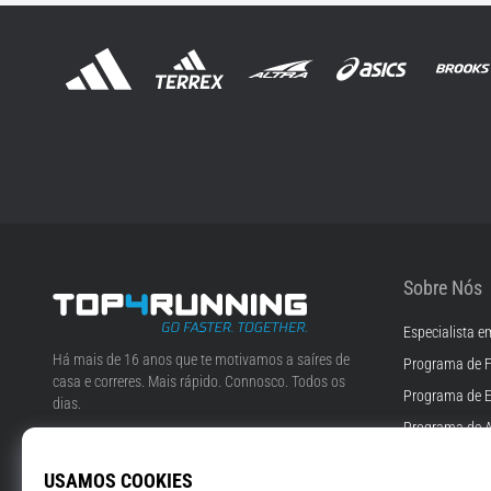
Sobre Nós
Especialista e
Top4Running.pt
Há mais de 16 anos que te motivamos a saíres de
Programa de F
casa e correres. Mais rápido. Connosco. Todos os
Programa de 
dias.
Programa de A
Instagram
YouTube
Empregos & Ca