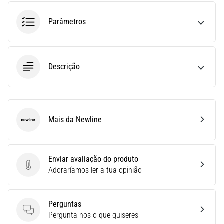
run
avalia
Parâmetros
a
velocidade,
a
agilidade
Descrição
e
as
mudanças
de
direção.
Mais da Newline
Newline
Como
é
realizado
corretamente,
Enviar avaliação do produto
…
Enviar avaliação do produto
Adoraríamos ler a tua opinião
6. 8. 2026
Perguntas
•
Perguntas
Pergunta-nos o que quiseres
8 minutos lendo