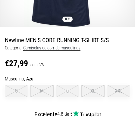
8 minutos lendo
Corrida
de
vaivém
e
Newline MEN'S CORE RUNNING T-SHIRT S/S
teste
Categoria:
Camisolas de corrida masculinas
beep:
O
€27,99
que
com IVA
são
Masculino,
Azul
e
como
S
M
L
XL
XXL
são
realizados?
Na
Excelente
4.8 de 5
prática,
o
shuttle