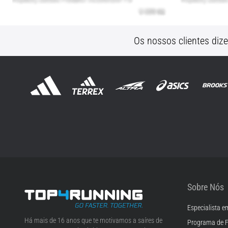
Os nossos clientes diz
Sobre Nós
Especialista e
Top4Running.pt
Há mais de 16 anos que te motivamos a saíres de
Programa de F