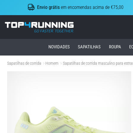
Envio grátis
em encomendas acima de €75,00
Top4Running.pt
NOVIDADES
SAPATILHAS
ROUPA
E
Sapatilhas de corrida
Homem
Sapatilhas de corrida masculino para estra