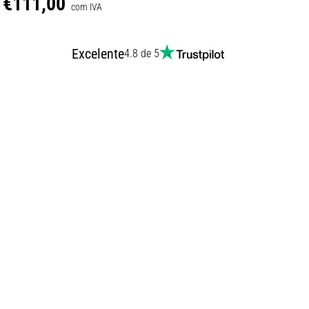
€111,00
com IVA
Excelente
4.8 de 5