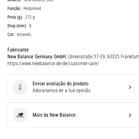
Função:
Respirável
Peso (g):
272 g
Drop (mm):
8
Cor:
Amarelo
Fabricante
New Balance Germany GmbH
, Ulmenstraße 37-39, 60325 Frankfurt
https://www.newbalance.de/de/customer-care/
Enviar avaliação do produto
Enviar avaliação do produto
Adoraríamos ler a tua opinião
Mais da New Balance
New Balance