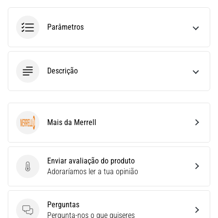
uma
vez
Parâmetros
na
vida,
seja
você
Descrição
amador
ou
profissional.
Quais
são…
Mais da Merrell
Merrell
5. 8. 2026
•
Enviar avaliação do produto
7 minutos lendo
Enviar avaliação do produto
Adoraríamos ler a tua opinião
Fascite
Plantar:
Perguntas
Sintomas,
Perguntas
Pergunta-nos o que quiseres
Causas