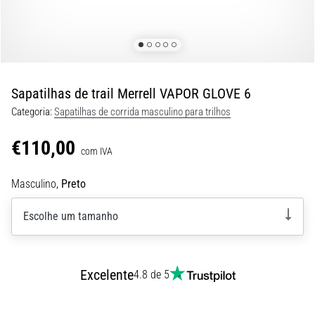
de
dor
no
joelho
durante
e
Sapatilhas de trail Merrell VAPOR GLOVE 6
após
Categoria:
Sapatilhas de corrida masculino para trilhos
a
corrida
€110,00
com IVA
A
dor
Masculino,
Preto
no
joelho
Escolhe um tamanho
vai
afetar
todos
os
Excelente
4.8 de 5
corredores
pelo
menos