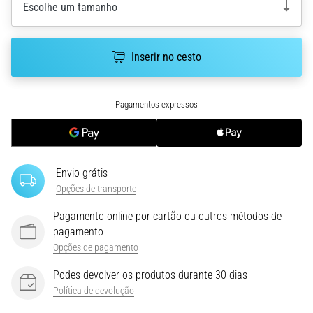
run
Escolhe um tamanho
avalia
a
velocidade,
Inserir no cesto
a
agilidade
e
as
mudanças
de
direção.
Envio grátis
Como
Opções de transporte
é
realizado
Pagamento online por cartão ou outros métodos de
corretamente,
pagamento
…
Opções de pagamento
Podes devolver os produtos durante 30 dias
6. 8. 2026
Política de devolução
•
8 minutos lendo