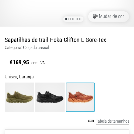
8 minutos lendo
Corrida
Mudar de cor
de
vaivém
e
Sapatilhas de trail Hoka Clifton L Gore-Tex
teste
Categoria:
Calçado casual
beep:
O
€169,95
com IVA
que
são
Unisex,
Laranja
e
como
são
realizados?
Na
prática,
Tabela de tamanhos
o
shuttle