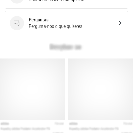
é
um
problema
Perguntas
de
Perguntas
Pergunta-nos o que quiseres
saúde
muito
comum
que…
Mostrar
todos
os
artigos