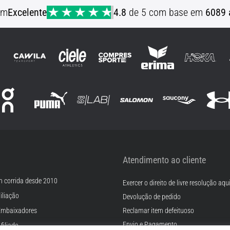
em
Excelente
4.8
de 5 com base em
6089 
Atendimento ao cliente
m corrida desde 2010
Exercer o direito de livre resolução aqu
iliação
Devolução de pedido
Embaixadores
Reclamar item defeituoso
Envio e Pagamento
filiado