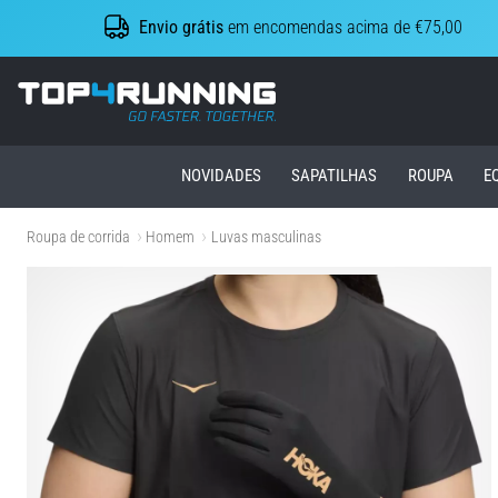
Envio grátis
em encomendas acima de €75,00
Top4Running.pt
NOVIDADES
SAPATILHAS
ROUPA
E
Roupa de corrida
Homem
Luvas masculinas