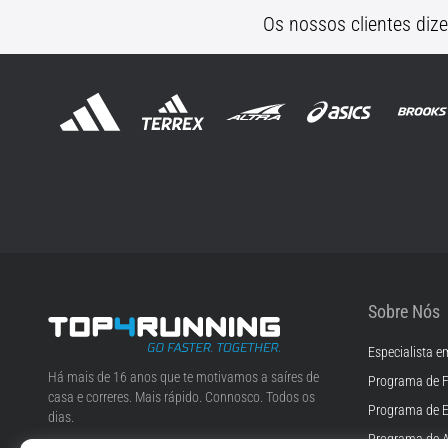
Os nossos clientes diz
Sobre Nós
Especialista e
Top4Running.pt
Há mais de 16 anos que te motivamos a saíres de
Programa de F
casa e correres. Mais rápido. Connosco. Todos os
Programa de 
dias.
Programa de A