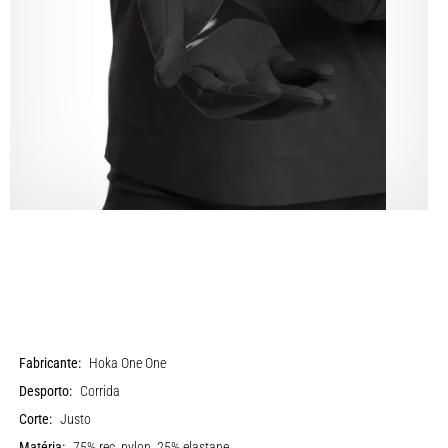
Fabricante:
Hoka One One
Desporto:
Corrida
Corte:
Justo
Matéria:
75% rec. nylon, 25% elastane