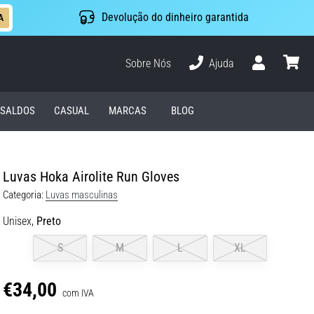
Devolução do dinheiro garantida
A
Sobre Nós
Ajuda
Usuário
cesto
SALDOS
CASUAL
MARCAS
BLOG
Luvas Hoka Airolite Run Gloves
Categoria:
Luvas masculinas
Unisex,
Preto
S
M
L
XL
€34,00
com IVA