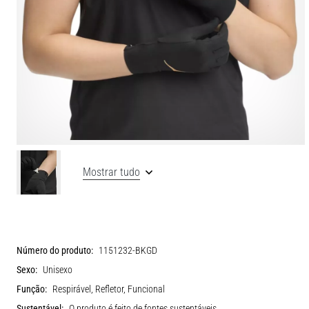
Mostrar tudo
Número do produto:
1151232-BKGD
Sexo:
Unisexo
Função:
Respirável, Refletor, Funcional
Sustentável:
O produto é feito de fontes sustentáveis