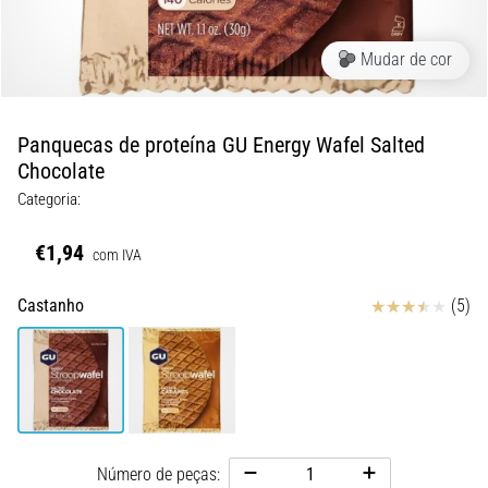
8 minutos lendo
Corrida
Mudar de cor
de
vaivém
e
Panquecas de proteína GU Energy Wafel Salted
teste
Chocolate
beep:
Categoria:
O
que
€1,94
com IVA
são
e
Avaliação
Castanho
(5)
como
são
realizados?
Na
prática,
o
shuttle
Número de peças: