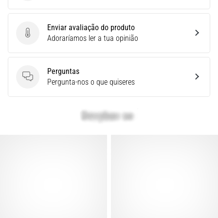
é
um
Enviar avaliação do produto
problema
Enviar avaliação do produto
Adoraríamos ler a tua opinião
de
saúde
muito
Perguntas
comum
Perguntas
Pergunta-nos o que quiseres
que…
Mostrar
todos
os
artigos