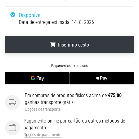
run
avalia
Disponível
a
Data de entrega estimada:
14. 8. 2026
velocidade,
a
agilidade
e
Inserir no cesto
as
mudanças
.
.
.
de
direção.
Como
é
realizado
Em compras de produtos físicos acima de
€75,00
corretamente,
ganhas transporte grátis
…
Opções de transporte
Pagamento online por cartão ou outros métodos de
6. 8. 2026
pagamento
•
Opções de pagamento
8 minutos lendo