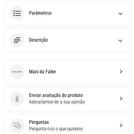
ou
Parâmetros
após
a
corrida?
Uma
das
Descrição
causas
mais
comuns
é
Mais da Falke
a
Falke
fascite
plantar.
…
Enviar avaliação do produto
Enviar avaliação do produto
Adoraríamos ler a tua opinião
5. 8. 2026
•
Perguntas
11 minutos lendo
Perguntas
Pergunta-nos o que quiseres
Sachardiová