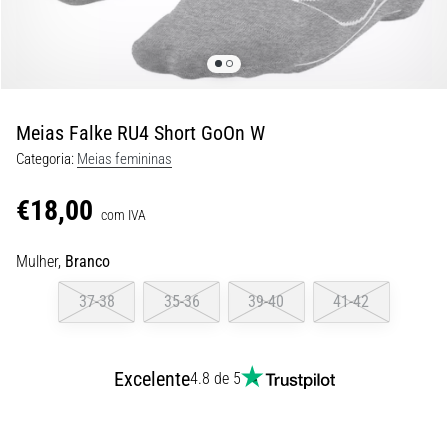
são…
5. 8. 2026
•
7 minutos lendo
Meias Falke RU4 Short GoOn W
Fascite
Categoria:
Meias femininas
Plantar:
Sintomas,
€18,00
Causas
com IVA
e
Tratamento
Mulher,
Branco
Está
37-38
35-36
39-40
41-42
sentindo
uma
dor
Excelente
4.8 de 5
aguda
no
calcanhar
durante