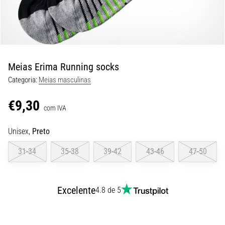
9 minutos lendo
Joelho
de
Corredor:
Causas,
Meias Erima Running socks
Tratamento
Categoria:
Meias masculinas
e
Prevenção
€9,30
com IVA
O
joelho
Unisex,
Preto
de
corredor,
31-34
35-38
39-42
43-46
47-50
também
conhecido
como
Excelente
síndrome
4.8 de 5
do
trato
iliotibial