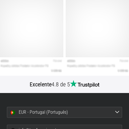
Mostrar
todos
os
artigos
Excelente
4.8 de 5
EUR - Portugal (Português)