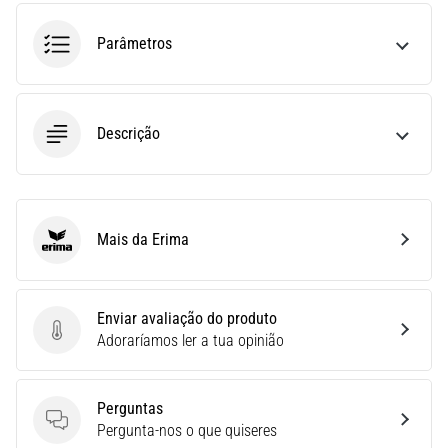
(STIT),
é
Parâmetros
um
problema
de
saúde
Descrição
muito
comum
que…
Mais da Erima
Erima
6. 8. 2026
•
10 minutos lendo
Enviar avaliação do produto
Ténis
Enviar avaliação do produto
Adoraríamos ler a tua opinião
de
corrida
com
Perguntas
mais
Perguntas
Pergunta-nos o que quiseres
amortecimento