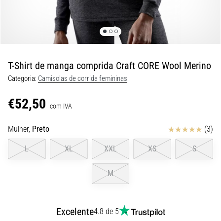
8 minutos lendo
Corrida
de
vaivém
e
T-Shirt de manga comprida Craft CORE Wool Merino
teste
Categoria:
Camisolas de corrida femininas
beep:
O
€52,50
que
com IVA
são
Avaliação
Mulher,
Preto
(3)
e
como
L
XL
XXL
XS
S
são
realizados?
M
Na
prática,
o
Excelente
4.8 de 5
shuttle