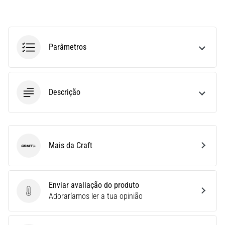
run
avalia
a
velocidade,
Parâmetros
a
agilidade
e
as
Descrição
mudanças
de
direção.
Como
é
Mais da Craft
realizado
Craft
corretamente,
…
Enviar avaliação do produto
Enviar avaliação do produto
Adoraríamos ler a tua opinião
6. 8. 2026
•
8 minutos lendo