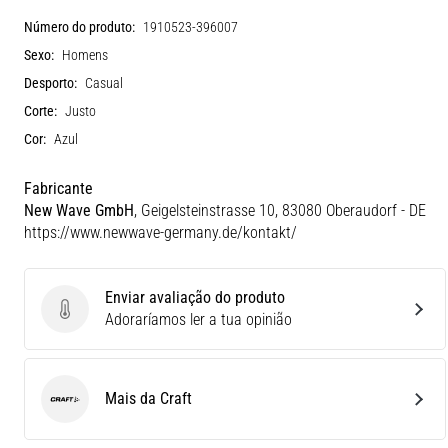
Número do produto:
1910523-396007
Sexo:
Homens
Desporto:
Casual
Corte:
Justo
Cor:
Azul
Fabricante
New Wave GmbH
, Geigelsteinstrasse 10, 83080 Oberaudorf - DE
https://www.newwave-germany.de/kontakt/
Enviar avaliação do produto
Enviar avaliação do produto
Adoraríamos ler a tua opinião
Mais da Craft
Craft