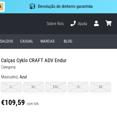
Devolução do dinheiro garantida
A
Sobre Nós
Ajuda
Usuário
cesto
SALDOS
CASUAL
MARCAS
BLOG
Calças Cyklo CRAFT ADV Endur
Categoria:
Masculino,
Azul
L
XL
XXL
S
M
€109,59
com IVA