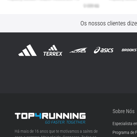
Os nossos clientes diz
Sobre Nós
Especialista e
Top4Running.pt
Há mais de 16 anos que te motivamos a saíres de
Programa de F