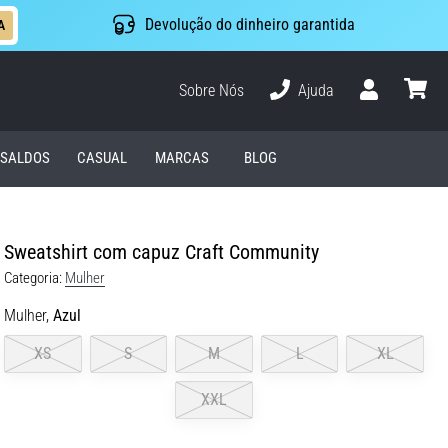
Devolução do dinheiro garantida
A
Sobre Nós
Ajuda
Usuário
cesto
SALDOS
CASUAL
MARCAS
BLOG
Sweatshirt com capuz Craft Community
Categoria:
Mulher
Mulher,
Azul
XS
S
M
L
XL
XXL