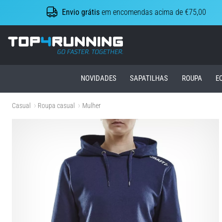
Envio grátis
em encomendas acima de €75,00
Top4Running.pt
NOVIDADES
SAPATILHAS
ROUPA
E
Casual
Roupa casual
Mulher