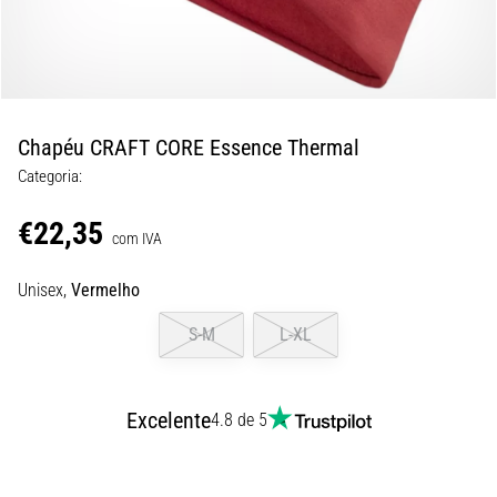
de
dor
no
joelho
durante
e
Chapéu CRAFT CORE Essence Thermal
após
Categoria:
a
corrida
€22,35
com IVA
A
dor
Unisex,
Vermelho
no
joelho
S-M
L-XL
vai
afetar
todos
Excelente
4.8 de 5
os
corredores
pelo
menos