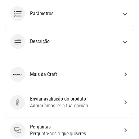
uma
Parâmetros
vez
na
vida,
seja
você
Descrição
amador
ou
profissional.
Quais
Mais da Craft
são…
Craft
5. 8. 2026
Enviar avaliação do produto
•
Enviar avaliação do produto
Adoraríamos ler a tua opinião
7 minutos lendo
Fascite
Plantar:
Perguntas
Sintomas,
Perguntas
Pergunta-nos o que quiseres
Causas