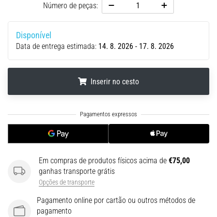
run
Número de peças:
avalia
a
Disponível
velocidade,
Data de entrega estimada:
14. 8. 2026 - 17. 8. 2026
a
agilidade
e
as
Inserir no cesto
mudanças
de
.
.
.
direção.
Como
é
realizado
corretamente,
Em compras de produtos físicos acima de
€75,00
…
ganhas transporte grátis
Opções de transporte
6. 8. 2026
Pagamento online por cartão ou outros métodos de
•
pagamento
8 minutos lendo