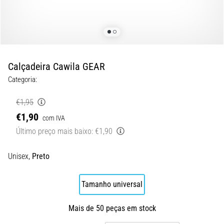
8 minutos lendo
Corrida
de
vaivém
e
Calçadeira Cawila GEAR
teste
Categoria:
beep:
O
€1,95
que
€1,90
com IVA
são
Último preço mais baixo:
€1,90
e
como
são
Unisex,
Preto
realizados?
Na
Tamanho universal
prática,
o
Mais de 50 peças em stock
shuttle