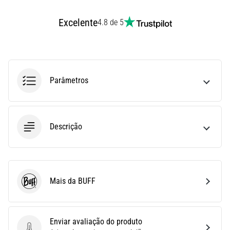
uma
Excelente
vez
4.8 de 5
na
vida,
seja
você
amador
Parâmetros
ou
profissional.
Quais
são…
Descrição
5. 8. 2026
•
7 minutos lendo
Mais da BUFF
BUFF
Fascite
Plantar:
Sintomas,
Enviar avaliação do produto
Causas