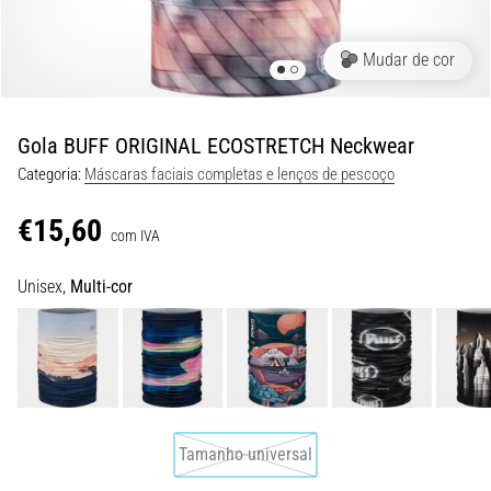
de
dor
no
Mudar de cor
joelho
durante
e
Gola BUFF ORIGINAL ECOSTRETCH Neckwear
após
Categoria:
Máscaras faciais completas e lenços de pescoço
a
corrida
€15,60
com IVA
A
dor
Unisex,
Multi-cor
no
joelho
vai
afetar
todos
os
corredores
Tamanho universal
pelo
menos