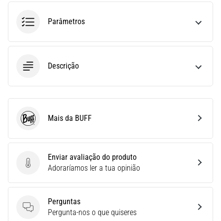
uma
Parâmetros
vez
na
vida,
seja
você
Descrição
amador
ou
profissional.
Quais
Mais da BUFF
são…
BUFF
5. 8. 2026
Enviar avaliação do produto
•
Enviar avaliação do produto
Adoraríamos ler a tua opinião
7 minutos lendo
Fascite
Plantar:
Perguntas
Sintomas,
Perguntas
Pergunta-nos o que quiseres
Causas