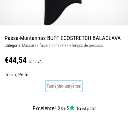
de
dor
no
joelho
durante
e
Passa-Montanhas BUFF ECOSTRETCH BALACLAVA
após
Categoria:
Máscaras faciais completas e lenços de pescoço
a
corrida
€44,54
com IVA
A
dor
Unisex,
Preto
no
joelho
Tamanho universal
vai
afetar
todos
Excelente
4.8 de 5
os
corredores
pelo
menos