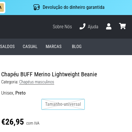
Devolução do dinheiro garantida
A
Sobre Nós
Ajuda
Usuário
cesto
SALDOS
CASUAL
MARCAS
BLOG
Chapéu BUFF Merino Lightweight Beanie
Categoria:
Chapéus masculinos
Unisex,
Preto
Tamanho universal
€26,95
com IVA