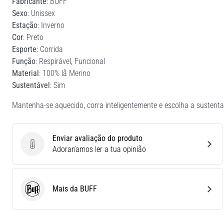
Fabricante
: BUFF
Sexo
: Unissex
Estação
: Inverno
Cor
: Preto
Esporte
: Corrida
Função
: Respirável, Funcional
Material
: 100% lã Merino
Sustentável
: Sim
Mantenha-se aquecido, corra inteligentemente e escolha a sustenta
Enviar avaliação do produto
Enviar avaliação do produto
Adoraríamos ler a tua opinião
Mais da BUFF
BUFF