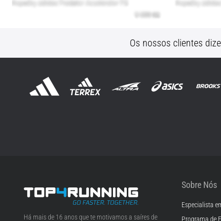
Os nossos clientes diz
Sobre Nós
Especialista e
Top4Running.pt
Há mais de 16 anos que te motivamos a saíres de
Programa de F