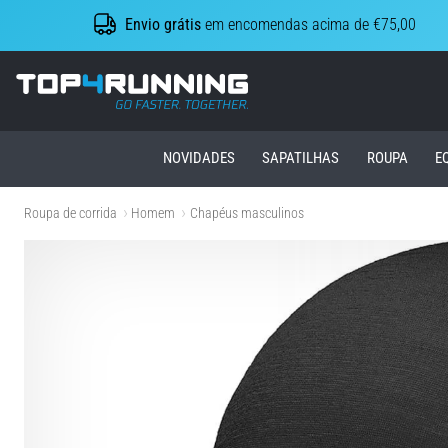
Envio grátis
em encomendas acima de €75,00
Top4Running.pt
NOVIDADES
SAPATILHAS
ROUPA
E
Roupa de corrida
Homem
Chapéus masculinos