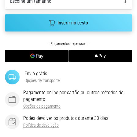
Escolhe um tamanho
run
avalia
a
velocidade,
Inserir no cesto
a
agilidade
e
as
mudanças
de
direção.
Envio grátis
Como
Opções de transporte
é
realizado
Pagamento online por cartão ou outros métodos de
corretamente,
pagamento
…
Opções de pagamento
Podes devolver os produtos durante 30 dias
6. 8. 2026
Política de devolução
•
8 minutos lendo