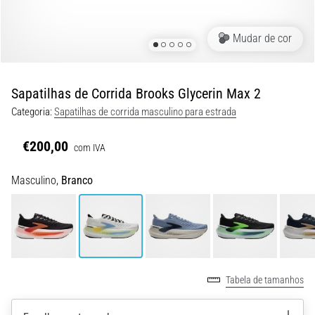
8 minutos lendo
Corrida
Mudar de cor
de
vaivém
e
Sapatilhas de Corrida Brooks Glycerin Max 2
teste
Categoria:
Sapatilhas de corrida masculino para estrada
beep:
O
€200,00
com IVA
que
são
Masculino,
Branco
e
como
são
realizados?
Na
prática,
Tabela de tamanhos
o
shuttle