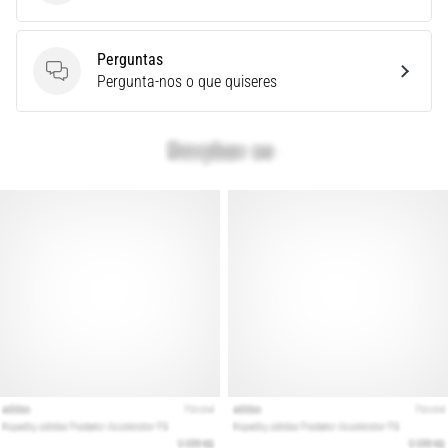
é
um
problema
Perguntas
Perguntas
de
Pergunta-nos o que quiseres
saúde
muito
comum
que…
Mostrar
todos
os
artigos