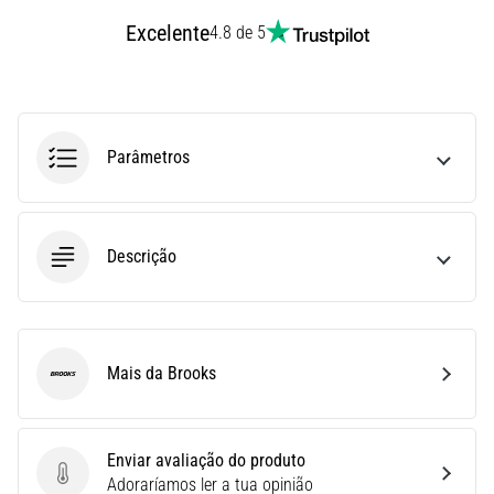
Joelho
Excelente
4.8 de 5
de
Corredor:
Causas,
Tratamento
e
Parâmetros
Prevenção
O
joelho
Descrição
de
corredor,
também
conhecido
como
Mais da Brooks
Brooks
síndrome
do
trato
Enviar avaliação do produto
iliotibial
Enviar avaliação do produto
Adoraríamos ler a tua opinião
(STIT),