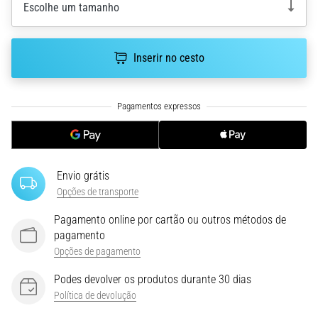
run
Escolhe um tamanho
avalia
a
velocidade,
Inserir no cesto
a
agilidade
e
as
mudanças
de
direção.
Envio grátis
Como
Opções de transporte
é
realizado
Pagamento online por cartão ou outros métodos de
corretamente,
pagamento
…
Opções de pagamento
Podes devolver os produtos durante 30 dias
6. 8. 2026
Política de devolução
•
8 minutos lendo