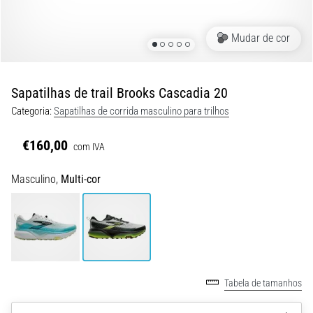
8 minutos lendo
Corrida
Mudar de cor
de
vaivém
e
Sapatilhas de trail Brooks Cascadia 20
teste
Categoria:
Sapatilhas de corrida masculino para trilhos
beep:
O
€160,00
com IVA
que
são
Masculino,
Multi-cor
e
como
são
realizados?
Na
prática,
Tabela de tamanhos
o
shuttle