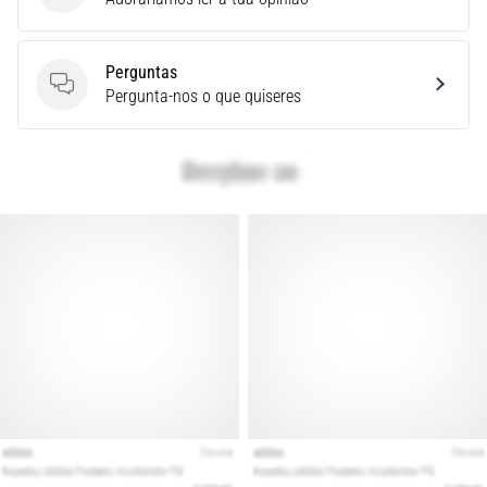
é
um
problema
Perguntas
de
Perguntas
Pergunta-nos o que quiseres
saúde
muito
comum
que…
Mostrar
todos
os
artigos