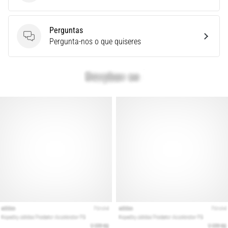
é
a
fascite
Perguntas
plantar.
Perguntas
Pergunta-nos o que quiseres
…
Mostrar
todos
os
artigos