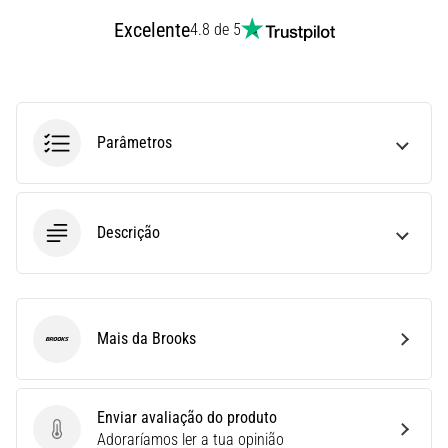
e
Excelente
4.8 de 5
Tratamento
Está
sentindo
uma
Parâmetros
dor
aguda
no
calcanhar
durante
Descrição
ou
após
a
corrida?
Mais da Brooks
Uma
Brooks
das
causas
mais
Enviar avaliação do produto
comuns
Enviar avaliação do produto
Adoraríamos ler a tua opinião