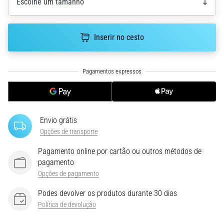
Escolhe um tamanho
uma
vez
na
Inserir no cesto
vida,
seja
você
amador
ou
profissional.
Quais
Envio grátis
são…
Opções de transporte
5. 8. 2026
Pagamento online por cartão ou outros métodos de
•
pagamento
7 minutos lendo
Opções de pagamento
Fascite
Podes devolver os produtos durante 30 dias
Plantar:
Política de devolução
Sintomas,
Causas