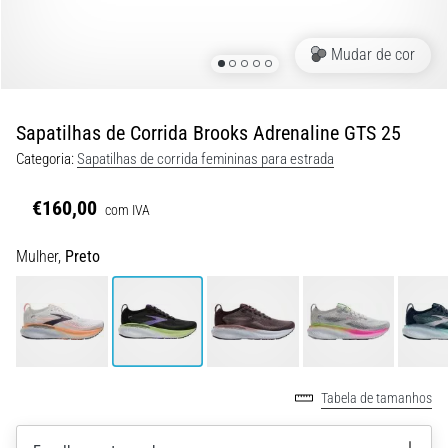
de
dor
no
Mudar de cor
joelho
durante
e
Sapatilhas de Corrida Brooks Adrenaline GTS 25
após
Categoria:
Sapatilhas de corrida femininas para estrada
a
corrida
€160,00
com IVA
A
dor
Mulher,
Preto
no
joelho
vai
afetar
todos
os
Tabela de tamanhos
corredores
pelo
menos