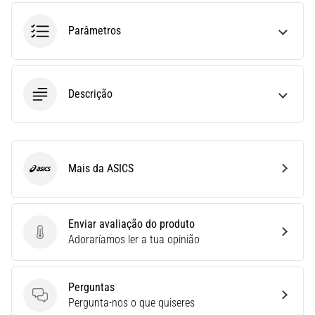
run
avalia
Parâmetros
a
velocidade,
a
agilidade
Descrição
e
as
mudanças
de
direção.
Mais da ASICS
ASICS
Como
é
realizado
corretamente,
Enviar avaliação do produto
…
Enviar avaliação do produto
Adoraríamos ler a tua opinião
6. 8. 2026
Perguntas
•
Perguntas
Pergunta-nos o que quiseres
8 minutos lendo