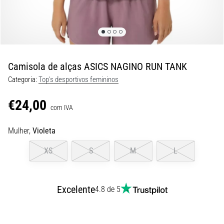
8 minutos lendo
Corrida
de
vaivém
e
Camisola de alças ASICS NAGINO RUN TANK
teste
Categoria:
Top's desportivos femininos
beep:
O
€24,00
que
com IVA
são
Mulher,
Violeta
e
como
XS
S
M
L
são
realizados?
Na
Excelente
4.8 de 5
prática,
o
shuttle