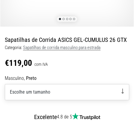
8 minutos lendo
Corrida
de
vaivém
e
Sapatilhas de Corrida ASICS GEL-CUMULUS 26 GTX
teste
Categoria:
Sapatilhas de corrida masculino para estrada
beep:
O
€119,00
que
com IVA
são
Masculino,
Preto
e
como
Escolhe um tamanho
são
realizados?
Na
Excelente
prática,
4.8 de 5
o
shuttle