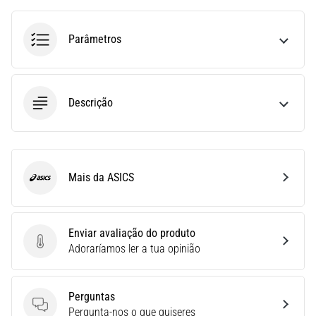
run
avalia
a
Parâmetros
velocidade,
a
agilidade
e
Descrição
as
mudanças
de
direção.
Como
Mais da ASICS
ASICS
é
realizado
corretamente,
Enviar avaliação do produto
…
Enviar avaliação do produto
Adoraríamos ler a tua opinião
6. 8. 2026
•
Perguntas
8 minutos lendo
Perguntas
Pergunta-nos o que quiseres