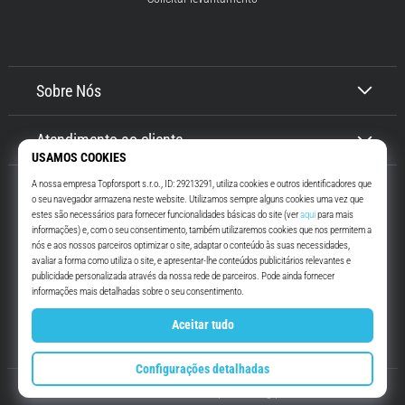
Sobre Nós
Atendimento ao cliente
Top4Running.pt
Há mais de 16 anos que te motivamos a saíres de casa e correres. Mais
rápido. Connosco. Todos os dias.
Instagram
YouTube
© 2010 – 2026
Top4Running.pt