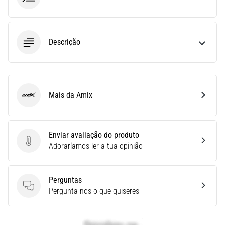
run
avalia
a
velocidade,
Descrição
a
agilidade
e
as
mudanças
Mais da Amix
Amix
de
direção.
Como
Enviar avaliação do produto
é
Enviar avaliação do produto
Adoraríamos ler a tua opinião
realizado
corretamente,
…
Perguntas
Perguntas
Pergunta-nos o que quiseres
6. 8. 2026
•
8 minutos lendo