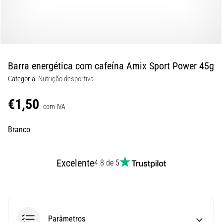
8 minutos lendo
Corrida
de
vaivém
e
Barra energética com cafeína Amix Sport Power 45g
teste
Categoria:
Nutrição desportiva
beep:
O
€1,50
que
com IVA
são
Branco
e
como
são
Excelente
4.8 de 5
realizados?
Na
prática,
o
shuttle
Parâmetros