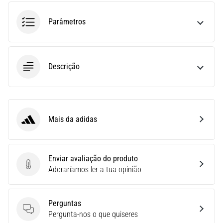
uma
Parâmetros
vez
na
vida,
seja
você
Descrição
amador
ou
profissional.
Quais
Mais da adidas
são…
adidas
5. 8. 2026
Enviar avaliação do produto
•
Enviar avaliação do produto
Adoraríamos ler a tua opinião
7 minutos lendo
Fascite
Plantar:
Perguntas
Sintomas,
Perguntas
Pergunta-nos o que quiseres
Causas