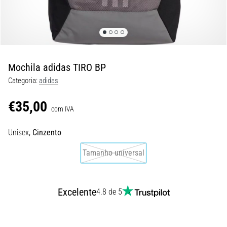
de
dor
no
joelho
durante
e
Mochila adidas TIRO BP
após
Categoria:
adidas
a
corrida
€35,00
com IVA
A
dor
Unisex,
Cinzento
no
joelho
Tamanho universal
vai
afetar
todos
Excelente
4.8 de 5
os
corredores
pelo
menos