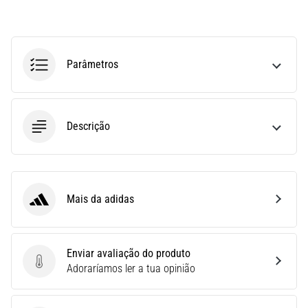
run
avalia
a
velocidade,
Parâmetros
a
agilidade
e
as
Descrição
mudanças
de
direção.
Como
é
Mais da adidas
realizado
adidas
corretamente,
…
Enviar avaliação do produto
Enviar avaliação do produto
Adoraríamos ler a tua opinião
6. 8. 2026
•
8 minutos lendo