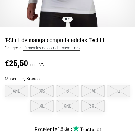
8 minutos lendo
Corrida
de
vaivém
e
T-Shirt de manga comprida adidas Techfit
teste
Categoria:
Camisolas de corrida masculinas
beep:
O
€25,50
que
com IVA
são
Masculino,
Branco
e
como
4XL
XS
S
M
L
são
realizados?
XL
XXL
3XL
Na
prática,
o
Excelente
4.8 de 5
shuttle