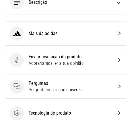
Descrição
Joelho
de
Corredor:
Causas,
Mais da adidas
Tratamento
adidas
e
Prevenção
Enviar avaliação do produto
O
Enviar avaliação do produto
Adoraríamos ler a tua opinião
joelho
de
corredor,
Perguntas
também
Perguntas
Pergunta-nos o que quiseres
conhecido
como
síndrome
do
Tecnologia de produto
Tecnologia de produto
trato
iliotibial
(STIT),