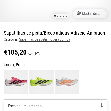
8 minutos lendo
Corrida
Mudar de cor
de
vaivém
e
Sapatilhas de pista/Bicos adidas Adizero Ambition
teste
Categoria:
Sapatilhas de atletismo para corrida
beep:
O
€105,20
que
com IVA
são
Unisex,
Preto
e
como
são
realizados?
Na
prática,
o
Escolhe um tamanho
shuttle