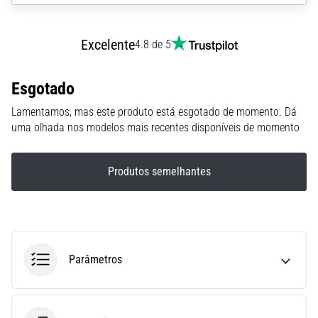
run
avalia
a
Excelente
4.8 de 5
velocidade,
a
agilidade
Esgotado
e
Lamentamos, mas este produto está esgotado de momento. Dá
as
uma olhada nos modelos mais recentes disponíveis de momento
mudanças
de
direção.
Produtos semelhantes
Como
é
realizado
corretamente,
…
Parâmetros
6. 8. 2026
•
8 minutos lendo