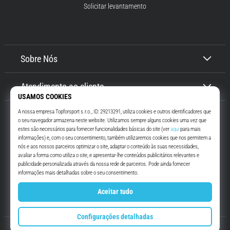
Solicitar levantamento
Sobre Nós
Atendimento ao cliente
Top4Running.pt
Há mais de 16 anos que te motivamos a saíres de casa e correres. Mais
rápido. Connosco. Todos os dias.
Instagram
YouTube
© 2010 – 2026
Top4Running.pt