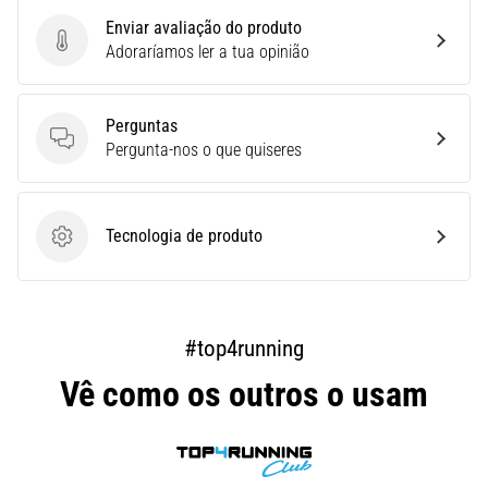
é
Enviar avaliação do produto
um
Enviar avaliação do produto
Adoraríamos ler a tua opinião
problema
de
saúde
Perguntas
muito
Perguntas
Pergunta-nos o que quiseres
comum
que…
Tecnologia de produto
Tecnologia de produto
Mostrar
todos
os
artigos
#top4running
Vê como os outros o usam