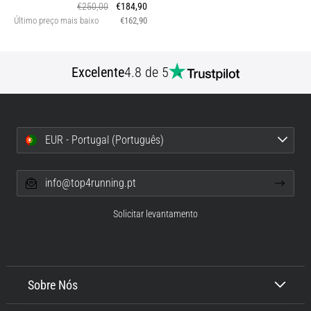
€250,00
€184,90
Último preço mais baixo
€162,90
Excelente
4.8 de 5
EUR - Portugal (Português)
info@top4running.pt
Solicitar levantamento
Sobre Nós