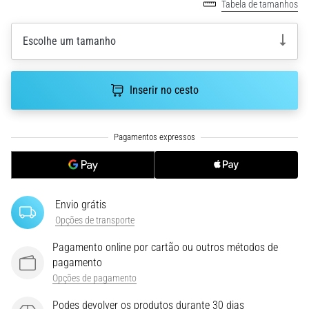
run
Tabela de tamanhos
avalia
a
Escolhe um tamanho
velocidade,
a
agilidade
Inserir no cesto
e
as
mudanças
de
direção.
Como
é
realizado
Envio grátis
corretamente,
Opções de transporte
…
Pagamento online por cartão ou outros métodos de
pagamento
6. 8. 2026
Opções de pagamento
•
8 minutos lendo
Podes devolver os produtos durante 30 dias