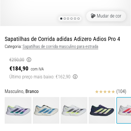
8 minutos lendo
Corrida
Mudar de cor
de
vaivém
e
Sapatilhas de Corrida adidas Adizero Adios Pro 4
teste
Categoria:
Sapatilhas de corrida masculino para estrada
beep:
O
€250,00
que
€184,90
com IVA
são
Último preço mais baixo:
€162,90
e
como
são
Avaliação
Masculino,
Branco
(104)
realizados?
Na
prática,
o
shuttle