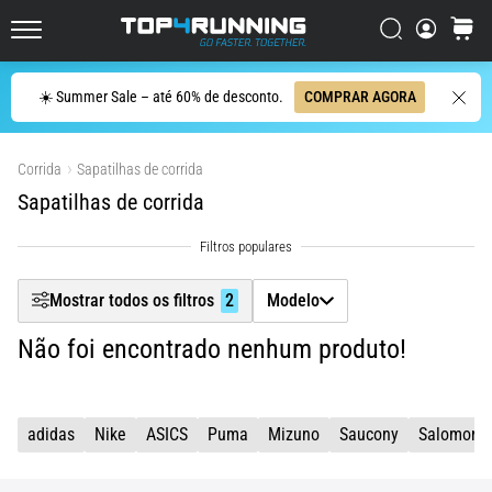
dor
Filtr
Procurar
cesto
no
Top4Running.pt
joelho
vai
Procurar
☀️ Summer Sale – até 60% de desconto.
COMPRAR AGORA
Mostrar produtos
afetar
todos
os
Corrida
Sapatilhas de corrida
corredores
Sapatilhas de corrida
pelo
menos
uma
vez
Mostrar todos os filtros
2
Modelo
na
vida,
Não foi encontrado nenhum produto!
seja
você
amador
ou
adidas
Nike
ASICS
Puma
Mizuno
Saucony
Salomon
profissional.
Quais