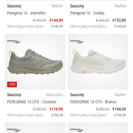
run
Saucony
Mulher
Saucony
Mulher
avalia
Peregrine 16
- Vermelho
Peregrine 16
- Violeta
a
€160,00
€144,00
€160,00
€152,00
velocidade,
Último preço mais baixo
€149,00
Último preço mais baixo
€149,00
a
agilidade
e
as
mudanças
de
direção.
Como
é
-12%
realizado
corretamente,
Saucony
Masculino
Saucony
Mulher
…
PEREGRINE 16 GTX
- Cinzento
PEREGRINE 16 GTX
- Branco
€180,00
€116,90
€180,00
€144,00
Último preço mais baixo
€132,30
Último preço mais baixo
€144,00
6. 8. 2026
•
8 minutos lendo