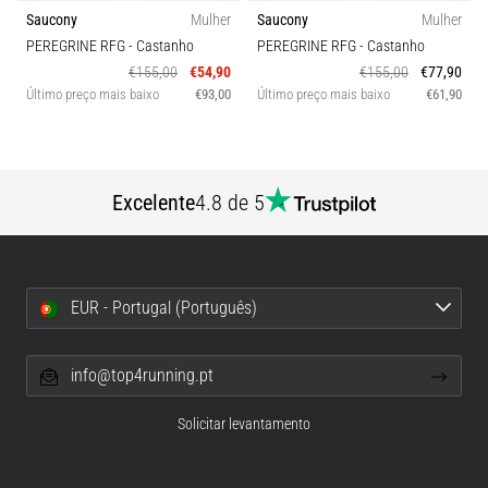
Saucony
Mulher
Saucony
Mulher
PEREGRINE RFG
- Castanho
PEREGRINE RFG
- Castanho
€155,00
€54,90
€155,00
€77,90
Último preço mais baixo
€93,00
Último preço mais baixo
€61,90
Excelente
4.8 de 5
EUR - Portugal (Português)
info@top4running.pt
Solicitar levantamento