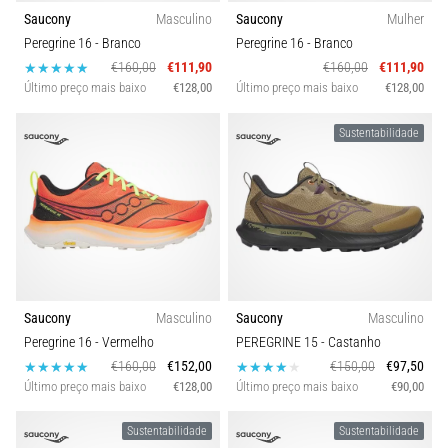
é
Saucony
Masculino
Saucony
Mulher
um
Peregrine 16
- Branco
Peregrine 16
- Branco
problema
€160,00
€111,90
€160,00
€111,90
de
Último preço mais baixo
€128,00
Último preço mais baixo
€128,00
saúde
muito
Sustentabilidade
comum
que…
Mostrar
todos
os
artigos
Saucony
Masculino
Saucony
Masculino
Peregrine 16
- Vermelho
PEREGRINE 15
- Castanho
€160,00
€152,00
€150,00
€97,50
Último preço mais baixo
€128,00
Último preço mais baixo
€90,00
Sustentabilidade
Sustentabilidade