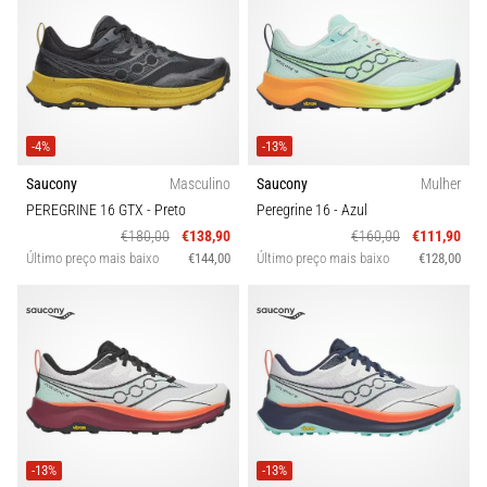
Joelho
de
Corredor:
Causas,
Tratamento
-4%
-13%
e
Prevenção
Saucony
Masculino
Saucony
Mulher
PEREGRINE 16 GTX
- Preto
Peregrine 16
- Azul
O
€180,00
€138,90
€160,00
€111,90
joelho
Último preço mais baixo
€144,00
Último preço mais baixo
€128,00
de
corredor,
também
conhecido
como
síndrome
do
trato
iliotibial
-13%
-13%
(STIT),