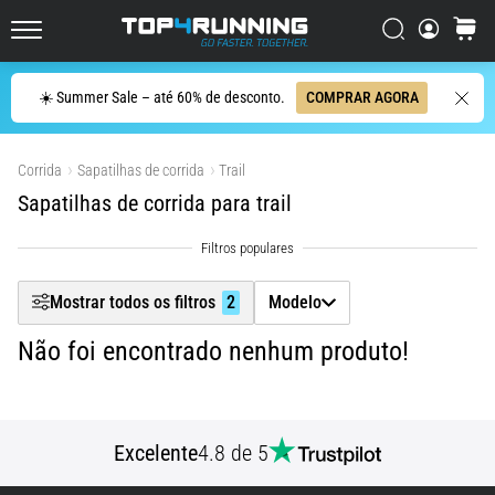
ser
Filtr
resumido
Procurar
cesto
Top4Running.pt
em
uma
Procurar
☀️ Summer Sale – até 60% de desconto.
COMPRAR AGORA
Mostrar produtos
frase:
dói,
mas
Corrida
Sapatilhas de corrida
Trail
vale
Sapatilhas de corrida para trail
a
pena!
Que
benefícios
Mostrar todos os filtros
2
Modelo
ele
oferece,
Não foi encontrado nenhum produto!
quais
tipos
de…
Excelente
4.8 de 5
7. 8. 2026
•