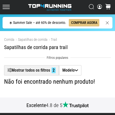
ser
Filtr
resumido
Procurar
cesto
Top4Running.pt
em
uma
Procurar
☀️ Summer Sale – até 60% de desconto.
COMPRAR AGORA
Mostrar produtos
frase:
dói,
mas
Corrida
Sapatilhas de corrida
Trail
vale
Sapatilhas de corrida para trail
a
pena!
Que
benefícios
Mostrar todos os filtros
2
Modelo
ele
oferece,
Não foi encontrado nenhum produto!
quais
tipos
de…
Excelente
4.8 de 5
7. 8. 2026
•