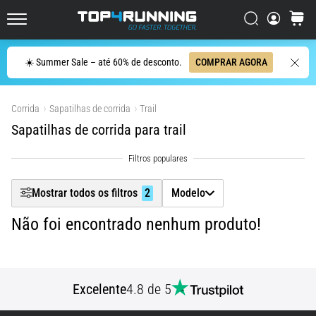
ser
Filtr
resumido
Procurar
cesto
Top4Running.pt
em
uma
Procurar
☀️ Summer Sale – até 60% de desconto.
COMPRAR AGORA
Mostrar produtos
frase:
dói,
mas
Corrida
Sapatilhas de corrida
Trail
vale
Sapatilhas de corrida para trail
a
pena!
Que
benefícios
Mostrar todos os filtros
2
Modelo
ele
oferece,
Não foi encontrado nenhum produto!
quais
tipos
de…
Excelente
4.8 de 5
7. 8. 2026
•