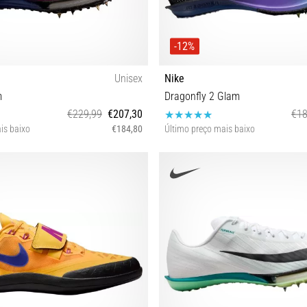
-12%
Unisex
Nike
m
Dragonfly 2 Glam
€229,99
€207,30
€18
is baixo
€184,80
Último preço mais baixo
36 47½
36 36½ 40 40½ 41 42½ 47