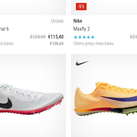
-9%
Unisex
Nike
nal 6
Maxfly 2
€129,99
€115,40
€21
is baixo
€106,60
Último preço mais baixo
0 40½ 41 42 42½ 43 44 44½ 45
36 36½