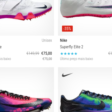
-35%
Unisex
Nike
te
Superfly Elite 2
€149,99
€75,00
€1
is baixo
€75,00
Último preço mais baixo
 43 44 44½ 45 45½ 47 47½
45½