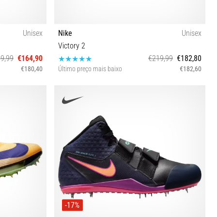
Unisex
Nike
Unisex
Victory 2
9,99
€164,90
€219,99
€182,80
€180,40
Último preço mais baixo
€182,60
36½ 36 38½ 39 40 40½ 41 42 42½ 43 44 44½ 45 45½
46
-17%