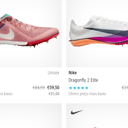
Unisex
Nike
Dragonfly 2 Elite
€84,99
€59,50
€21
is baixo
€51,00
Último preço mais baixo
44½ 45
36 36½ 37½ 38 38½ 39 40 40½ 41 42
45 45½