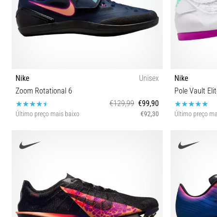
Nike
Unisex
Nike
Zoom Rotational 6
Pole Vault Eli
€129,99
€99,90
Último preço mais baixo
€92,30
Último preço ma
38½ 42½
42½