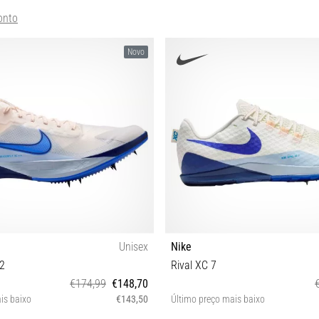
onto
Novo
Unisex
Nike
 2
Rival XC 7
€174,99
€148,70
is baixo
€143,50
Último preço mais baixo