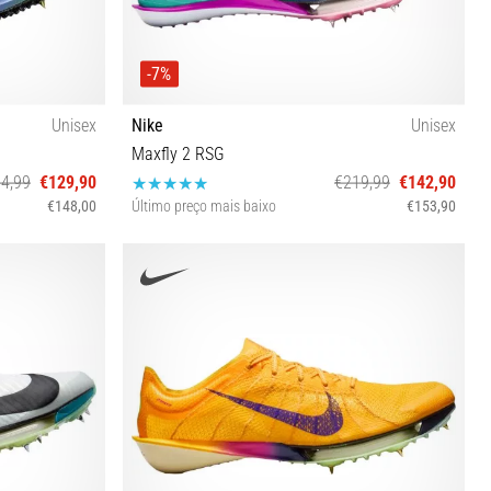
-7%
Unisex
Nike
Unisex
Maxfly 2 RSG
4,99
€129,90
€219,99
€142,90
€148,00
Último preço mais baixo
€153,90
½ 43
49 47 47½ 48½