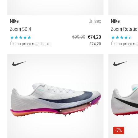
Nike
Unisex
Nike
Zoom SD 4
Zoom Rotatio
€99,99
€74,20
Último preço mais baixo
€74,20
Último preço ma
36½ 36
38½ 39 4
-7%