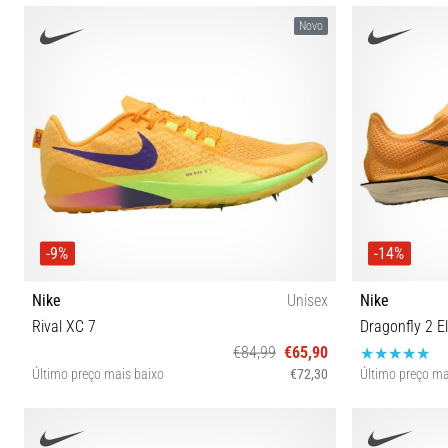
38½ 39 40 40½ 41 42 42½ 43 44 44½ 45 45½ 46 47½
38½ 39 40 4
Novo
-9%
-14%
Nike
Unisex
Nike
Rival XC 7
Dragonfly 2 El
€84,99
€65,90
Último preço mais baixo
€72,30
Último preço ma
38½ 39 40 40½ 41 42 44½ 45
48½ 36½ 36 3