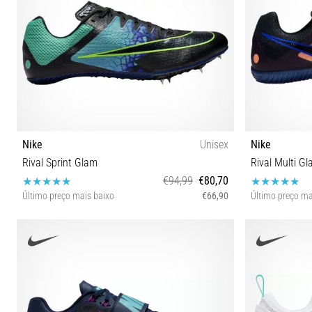
Nike
Unisex
Nike
Rival Sprint Glam
Rival Multi G
€94,99
€80,70
Último preço mais baixo
€66,90
Último preço ma
40 40½ 41 42 42½ 43 44 44½ 45 45½ 46 47
40 40½ 41 42