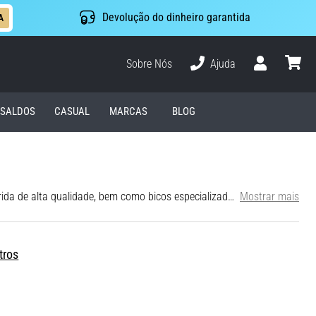
Devolução do dinheiro garantida
A
Sobre Nós
Ajuda
Usuário
cesto
SALDOS
CASUAL
MARCAS
BLOG
Explosividade, leveza e velocidade. Os bicos Nike são projetados para atletas que procuram o máximo desempenho. Encontra bicos de corrida de alta qualidade, bem como bicos especializados para provas técnicas como salto com vara, salto em comprimento, salto em altura e disciplinas de lançamento como lançamento do peso, disco e martelo. Escolhe os teus bicos Nike e vai em busca de uma nova marca pessoal.
Mostrar mais
tros