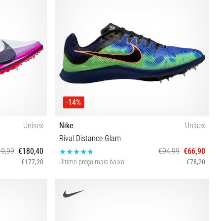
-14%
Unisex
Nike
Unisex
Rival Distance Glam
9,99
€180,40
€94,99
€66,90
€177,20
Último preço mais baixo
€78,20
 42½ 43 44 44½
36 36½ 37½ 38 38½ 39 40 40½ 41 42 42½ 43 44 44½
45 45½ 46 47 47½