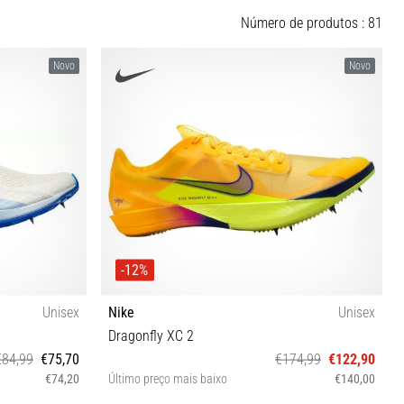
Número de produtos : 81
Novo
Novo
-12%
Unisex
Nike
Unisex
Dragonfly XC 2
€84,99
€75,70
€174,99
€122,90
€74,20
Último preço mais baixo
€140,00