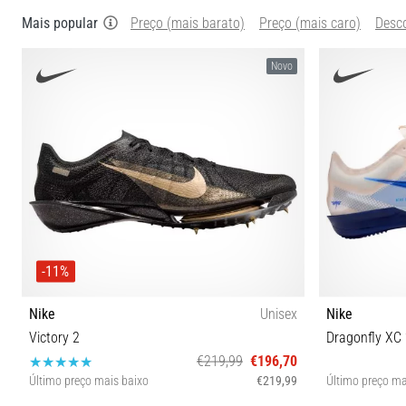
Mais popular
Preço (mais barato)
Preço (mais caro)
Desc
Novo
-11%
Nike
Unisex
Nike
Victory 2
Dragonfly XC
€219,99
€196,70
Último preço mais baixo
€219,99
Último preço ma